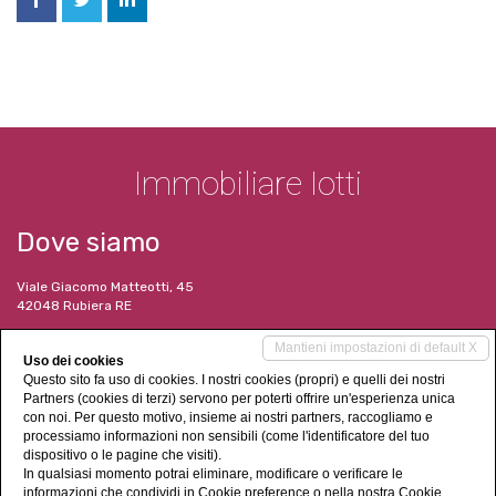
Immobiliare Iotti
Dove siamo
Viale Giacomo Matteotti, 45
42048 Rubiera RE
I nostri contatti
Mantieni impostazioni di default X
Uso dei cookies
Questo sito fa uso di cookies. I nostri cookies (propri) e quelli dei nostri
Tel. 052 2628745
Partners (cookies di terzi) servono per poterti offrire un'esperienza unica
immobiliare@consulenze-iotti.it
con noi. Per questo motivo, insieme ai nostri partners, raccogliamo e
www.immobiliareiotti.it
processiamo informazioni non sensibili (come l'identificatore del tuo
dispositivo o le pagine che visiti).
Social Networks
In qualsiasi momento potrai eliminare, modificare o verificare le
informazioni che condividi in
Cookie preference
o nella nostra
Cookie