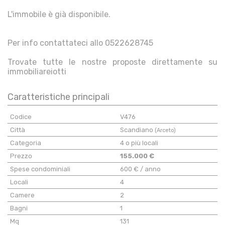
L'immobile è già disponibile.
Per info contattateci allo 0522628745
Trovate tutte le nostre proposte direttamente su
immobiliareiotti
Caratteristiche principali
Codice
V476
Città
Scandiano
(Arceto)
Categoria
4 o più locali
Prezzo
155.000 €
Spese condominiali
600 € / anno
Locali
4
Camere
2
Bagni
1
Mq
131