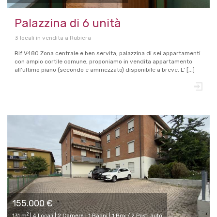
Palazzina di 6 unità
3 locali in vendita a Rubiera
Rif V480 Zona centrale e ben servita, palazzina di sei appartamenti
con ampio cortile comune, proponiamo in vendita appartamento
all’ultimo piano (secondo e ammezzato) disponibile a breve. L' [...]
155.000 €
2
131 m
| 4 Locali | 2 Camere | 1 Bagni | 1 Box / 2 Posti auto