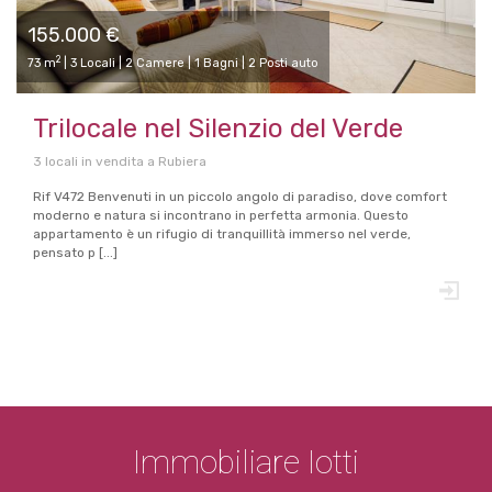
155.000 €
2
73 m
| 3 Locali | 2 Camere | 1 Bagni | 2 Posti auto
Trilocale nel Silenzio del Verde
3 locali in vendita a Rubiera
Rif V472 Benvenuti in un piccolo angolo di paradiso, dove comfort
moderno e natura si incontrano in perfetta armonia. Questo
appartamento è un rifugio di tranquillità immerso nel verde,
pensato p [...]
Immobiliare Iotti