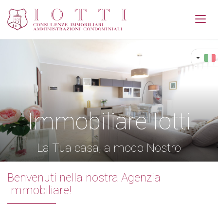
Toggl
navig
Immobiliare Iotti
La Tua casa, a modo Nostro
Benvenuti nella nostra Agenzia
Immobiliare!