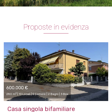
Proposte in evidenza
600.000 €
2
280 m
| 13 Locali | 5 Camere | 2 Bagni | 3 Box
Casa singola bifamiliare