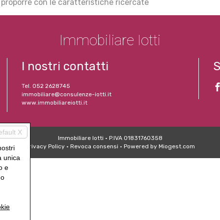
roporre con le caratteristiche ricercate
Immobiliare Iotti
I nostri contatti
S
Tel. 052 2628745
immobiliare@consulenze-iotti.it
www.immobiliareiotti.it
efault X
Immobiliare Iotti
• P.IVA 01831760358
Privacy Policy
•
Revoca consensi
• Powered by
Miogest.com
nostri
a unica
o e
uo
kie