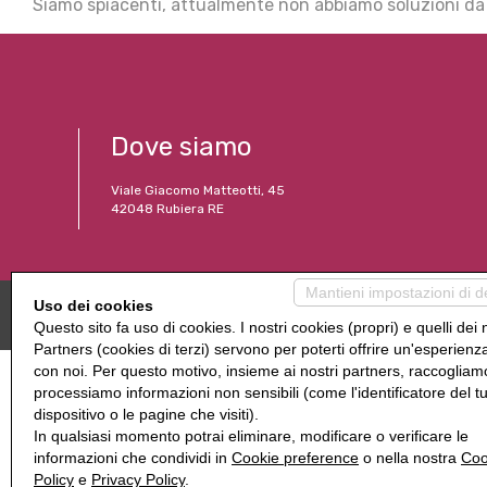
Siamo spiacenti, attualmente non abbiamo soluzioni da p
Dove siamo
Viale Giacomo Matteotti, 45
42048 Rubiera RE
Mantieni impostazioni di d
Uso dei cookies
Questo sito fa uso di cookies. I nostri cookies (propri) e quelli dei 
Partners (cookies di terzi) servono per poterti offrire un'esperienz
con noi. Per questo motivo, insieme ai nostri partners, raccogliam
processiamo informazioni non sensibili (come l'identificatore del t
dispositivo o le pagine che visiti).
In qualsiasi momento potrai eliminare, modificare o verificare le
informazioni che condividi in
Cookie preference
o nella nostra
Coo
Policy
e
Privacy Policy
.