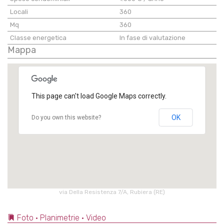
Locali
360
Mq
360
Classe energetica
In fase di valutazione
Mappa
This page can't load Google Maps correctly.
OK
Do you own this website?
via Della Resistenza 7/A, Rubiera (RE)
Foto • Planimetrie • Video