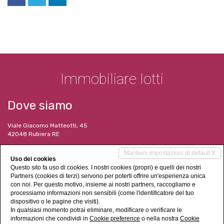
Immobiliare Iotti
Dove siamo
Viale Giacomo Matteotti, 45
42048 Rubiera RE
I nostri contatti
Mantieni impostazioni di default X
Uso dei cookies
Questo sito fa uso di cookies. I nostri cookies (propri) e quelli dei nostri
Tel. 052 2628745
Partners (cookies di terzi) servono per poterti offrire un'esperienza unica
immobiliare@consulenze-iotti.it
con noi. Per questo motivo, insieme ai nostri partners, raccogliamo e
www.immobiliareiotti.it
processiamo informazioni non sensibili (come l'identificatore del tuo
dispositivo o le pagine che visiti).
Social Networks
In qualsiasi momento potrai eliminare, modificare o verificare le
informazioni che condividi in
Cookie preference
o nella nostra
Cookie