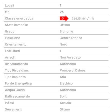
Locali
1
Mq
26
Classe energetica
G
266,13 kWh/m²a
Stato Immobile
Ottimo
Grado
Signorile
Posizione
Centro Storico
Orientamento
Nord
Lati Liberi
1
Arredi
Non Arredato
Riscaldamento
Autonomo
Tipo Riscaldam.
Pompa di Calore
Tipo Impianto
Aria
Fonte Energetica
Elettrico
Acqua Calda
Autonoma
Raffrescamento
Split
Infissi
Acciaio
Serramenti
Ottimo